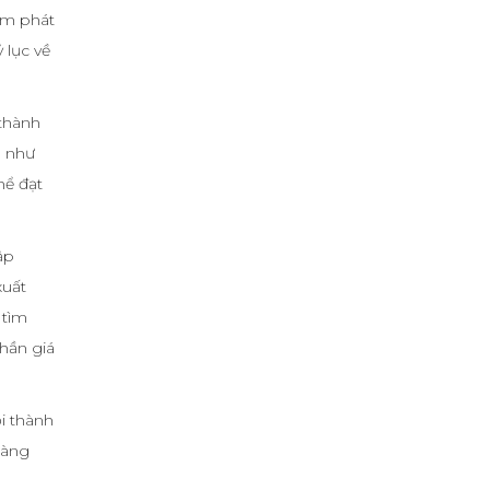
ạm phát
 lục về
 thành
u như
hể đạt
ập
xuất
 tìm
hần giá
i thành
hàng