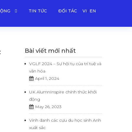
ĐỘNG
TIN TỨC
ĐỐI TÁC
VI
EN
Bài viết mới nhất
c
VGLF 2024 – Sự hội tụ của trí tuệ và
văn hóa
April 1, 2024
UK AlumnInspire chính thức khởi
động
May 26, 2023
Vinh danh các cựu du học sinh Anh
xuất sắc