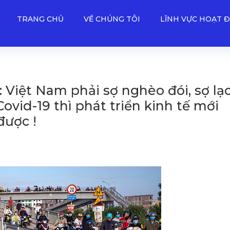
TRANG CHỦ
VỀ CHÚNG TÔI
LĨNH VỰC HOẠT 
Việt Nam phải sợ nghèo đói, sợ lạ
ovid-19 thì phát triển kinh tế mới
ược !