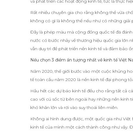
và phát triển các hoạt động kinh tế, tức là thực h
Rất nhiều chuyên gia cho rằng không thể vừa chốn
không có gì là không thể nếu như có những giải p
Đây là phép màu mà cộng đồng quốc tế đã đánh gi
nước có bước nhảy về thương hiệu quốc gia lớn nh
vẫn duy trì để phát triển nền kinh tế và đảm bảo 
Nếu chọn 3 điểm ấn tượng nhất về kinh tế Việt
Năm 2020, thế giới bước vào một cuộc khủng hoả
tế toàn cầu năm 2020 là nền kinh tế đại phong tỏ
Hầu hết các dự báo kinh tế đều cho rằng tất cả
cao với cú sốc từ bên ngoài hay những nền kinh 
khó khăn lớn và rơi vào suy thoái liên miên.
Không ai hình dung được, một quốc gia như Việt 
kinh tế của mình một cách thành công như vậy. Đ