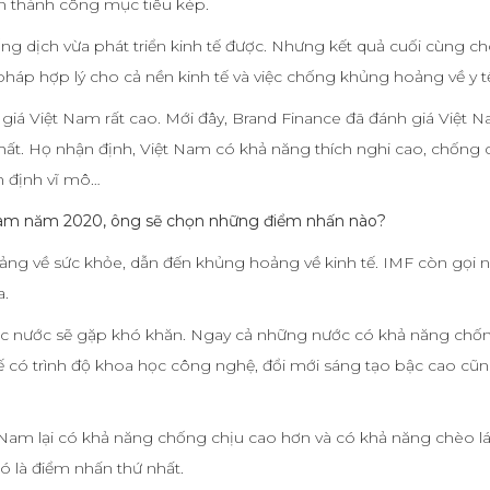
iện thành công mục tiêu kép.
g dịch vừa phát triển kinh tế được. Nhưng kết quả cuối cùng ch
háp hợp lý cho cả nền kinh tế và việc chống khủng hoảng về y t
á Việt Nam rất cao. Mới đây, Brand Finance đã đánh giá Việt N
ất. Họ nhận định, Việt Nam có khả năng thích nghi cao, chống d
ổn định vĩ mô…
 Nam năm 2020, ông sẽ chọn những điểm nhấn nào?
ng về sức khỏe, dẫn đến khủng hoảng về kinh tế. IMF còn gọi n
a.
 các nước sẽ gặp khó khăn. Ngay cả những nước có khả năng chố
tế có trình độ khoa học công nghệ, đổi mới sáng tạo bậc cao cũ
Nam lại có khả năng chống chịu cao hơn và có khả năng chèo lá
ó là điểm nhấn thứ nhất.