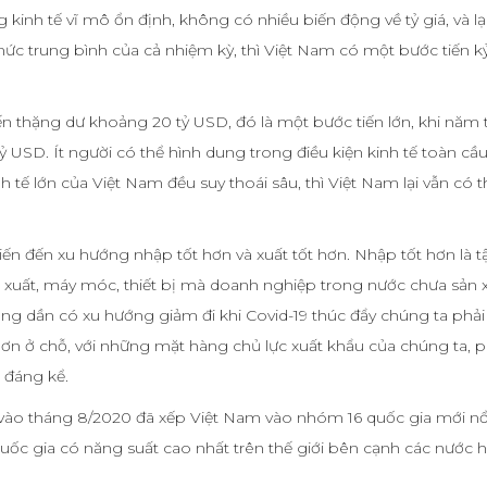
kinh tế vĩ mô ổn định, không có nhiều biến động về tỷ giá, và l
c trung bình của cả nhiệm kỳ, thì Việt Nam có một bước tiến kỷ
 thặng dư khoảng 20 tỷ USD, đó là một bước tiến lớn, khi năm
ỷ USD. Ít người có thể hình dung trong điều kiện kinh tế toàn cầ
inh tế lớn của Việt Nam đều suy thoái sâu, thì Việt Nam lại vẫn có t
tiến đến xu hướng nhập tốt hơn và xuất tốt hơn. Nhập tốt hơn là t
uất, máy móc, thiết bị mà doanh nghiệp trong nước chưa sản 
ang dần có xu hướng giảm đi khi Covid-19 thúc đẩy chúng ta phải
hơn ở chỗ, với những mặt hàng chủ lực xuất khẩu của chúng ta, p
n đáng kể.
vào tháng 8/2020 đã xếp Việt Nam vào nhóm 16 quốc gia mới nổ
uốc gia có năng suất cao nhất trên thế giới bên cạnh các nước 