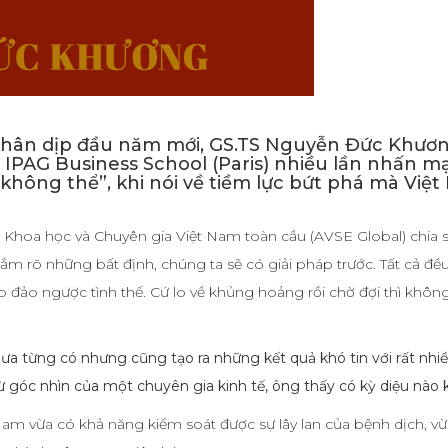
rẻ nhân dịp đầu năm mới, GS.TS Nguyễn Đức Khươn
 IPAG Business School (Paris) nhiều lần nhấn 
không thể”, khi nói về tiềm lực bứt phá mà Việ
ức Khoa học và Chuyên gia Việt Nam toàn cầu (AVSE Global) chia sẻ
nắm rõ những bất định, chúng ta sẽ có giải pháp trước. Tất cả đề
 đảo ngược tình thế. Cứ lo về khủng hoảng rồi chờ đợi thì khôn
a từng có nhưng cũng tạo ra những kết quả khó tin với rất nhiều
ừ góc nhìn của một chuyên gia kinh tế, ông thấy có kỳ diệu nào
Nam vừa có khả năng kiểm soát được sự lây lan của bệnh dịch, vừa