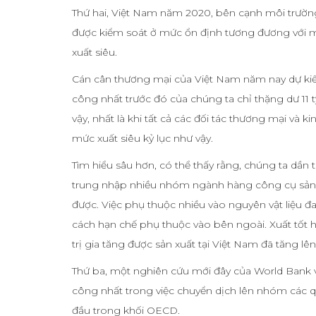
Thứ hai, Việt Nam năm 2020, bên cạnh môi trường 
được kiểm soát ở mức ổn định tương đương với mứ
xuất siêu.
Cán cân thương mại của Việt Nam năm nay dự kiến
công nhất trước đó của chúng ta chỉ thặng dư 11 t
vậy, nhất là khi tất cả các đối tác thương mại và k
mức xuất siêu kỷ lục như vậy.
Tìm hiểu sâu hơn, có thể thấy rằng, chúng ta dần 
trung nhập nhiều nhóm ngành hàng công cụ sản x
được. Việc phụ thuộc nhiều vào nguyên vật liệu đ
cách hạn chế phụ thuộc vào bên ngoài. Xuất tốt 
trị gia tăng được sản xuất tại Việt Nam đã tăng lê
Thứ ba, một nghiên cứu mới đây của World Bank 
công nhất trong việc chuyển dịch lên nhóm các q
đầu trong khối OECD.