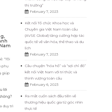
thị trường”
February 7, 2023
Kết nối Tổ chức Khoa học và
Chuyên gia Việt Nam toàn cầu
(AVSE Global) tăng cường hợp tác
g,
mạnh
quốc tế về văn hóa, thể thao và du
t Nam
lịch
February 7, 2023
: “Tôi
Câu chuyện “hóa hổ’’ và “sợi chỉ đỏ”
u phụ
kết nối Việt Nam với tri thức và
g giúp
thịnh vượng toàn cầu
February 6, 2023
 lời
Ra mắt cuốn sách đầu tiên về
 không?
thương hiệu quốc gia từ góc nhìn
 duy trì
thực tế