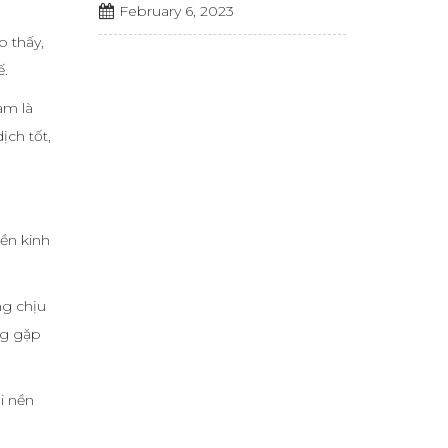
February 6, 2023
o thấy,
ế.
am là
ịch tốt,
ền kinh
ng chịu
ng gặp
i nền