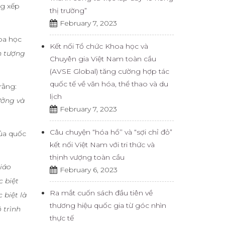
ng xếp
thị trường”
February 7, 2023
oa học
Kết nối Tổ chức Khoa học và
ấn tượng
Chuyên gia Việt Nam toàn cầu
(AVSE Global) tăng cường hợp tác
quốc tế về văn hóa, thể thao và du
rằng:
lịch
ưởng và
February 7, 2023
Câu chuyện “hóa hổ’’ và “sợi chỉ đỏ”
của quốc
kết nối Việt Nam với tri thức và
thịnh vượng toàn cầu
giáo
February 6, 2023
c biệt
Ra mắt cuốn sách đầu tiên về
 biệt là
thương hiệu quốc gia từ góc nhìn
 trình
thực tế