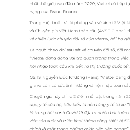
nhất thế giới) vào đầu năm 2020, Viettel có tiếp t
hạng của Brand Finance.
Trong một buổi trả lời phỏng vấn về kinh tế VI
và Chuyên gia Việt Nam toàn cầu (AVSE Global), th
về chiến lược chuyển đổi số của Viettel, bởi họ gắ
Là người theo dõi sâu sát về chuyển đổi số, đổi
“
Viettel đang đóng vai trò quan trọng trong việ
hội nhập toàn cầu khi tiến ra thị trường quốc tế”.
GS.TS Nguyễn Đức Khương (Paris): “Viettel đang 
gia và còn có sức ảnh hưởng và hội nhập toàn cầu k
Chuyên gia này chỉ ra 2 điểm nổi bật trong năm 2
dục, y tế của họ, tiêu biểu là nền tảng y tế từ xa 
là trong bối cảnh Covid-19 đặt ra nhiều bài toán 
việc sản xuất và triển khai thành công thiết bị 
chính là một trong những bước tiến tiên phong”.