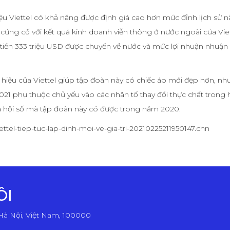
iệu Viettel có khả năng được định giá cao hơn mức đỉnh lịch sử 
 củng cố với kết quả kinh doanh viễn thông ở nước ngoài của Viet
 tiền 333 triệu USD được chuyển về nước và mức lợi nhuận nhuận
 hiệu của Viettel giúp tập đoàn này có chiếc áo mới đẹp hơn, nh
 2021 phụ thuộc chủ yếu vào các nhân tố thay đổi thực chất trong 
 xã hội số mà tập đoàn này có được trong năm 2020.
iettel-tiep-tuc-lap-dinh-moi-ve-gia-tri-20210225211950147.chn
ÔI
Hà Nội, Việt Nam, 100000