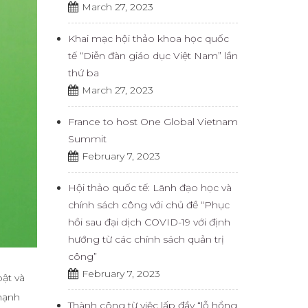
March 27, 2023
Khai mạc hội thảo khoa học quốc
tế “Diễn đàn giáo dục Việt Nam” lần
thứ ba
March 27, 2023
France to host One Global Vietnam
Summit
February 7, 2023
Hội thảo quốc tế: Lãnh đạo học và
chính sách công với chủ đề “Phục
hồi sau đại dịch COVID-19 với định
hướng từ các chính sách quản trị
công”
February 7, 2023
bật và
 mạnh
Thành công từ việc lấp đầy “lỗ hổng