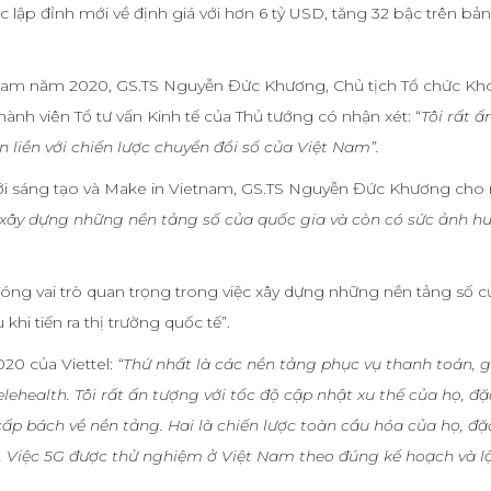
ục lập đỉnh mới về định giá với hơn 6 tỷ USD, tăng 32 bậc trên bả
ệt Nam năm 2020, GS.TS Nguyễn Đức Khương, Chủ tịch Tổ chức Kh
ành viên Tổ tư vấn Kinh tế của Thủ tướng có nhận xét: “
Tôi rất 
n liền với chiến lược chuyển đổi số của Việt Nam”.
 mới sáng tạo và Make in Vietnam, GS.TS Nguyễn Đức Khương cho 
c xây dựng những nền tảng số của quốc gia và còn có sức ảnh h
đóng vai trò quan trọng trong việc xây dựng những nền tảng số 
hi tiến ra thị trường quốc tế”.
020 của Viettel:
“Thứ nhất là các nền tảng phục vụ thanh toán, 
Telehealth. Tôi rất ấn tượng với tốc độ cập nhật xu thế của họ, đặ
cấp bách về nền tảng. Hai là chiến lược toàn cầu hóa của họ, đặc
5G. Việc 5G được thử nghiệm ở Việt Nam theo đúng kế hoạch và lộ