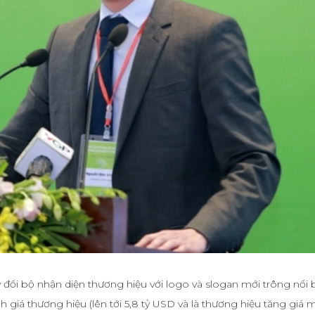
 đổi bộ nhận diện thương hiệu với logo và slogan mới trông nổi 
h giá thương hiệu (lên tới 5,8 tỷ USD và là thương hiệu tăng giá