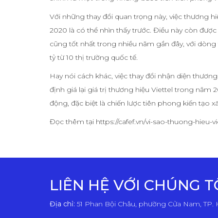
Với những thay đổi quan trọng này, việc thương h
2020 là có thể nhìn thấy trước. Điều này còn được
cũng tốt nhất trong nhiều năm gần đây, với dòng
tỷ từ 10 thị trường quốc tế.
Hay nói cách khác, việc thay đổi nhận diện thương
định giá lại giá trị thương hiệu Viettel trong năm
động, đặc biệt là chiến lược tiên phong kiến tạo
Đọc thêm tại https://cafef.vn/vi-sao-thuong-hieu-v
LIÊN HỆ VỚI CHÚNG T
Địa chỉ:
51 Phan Bội Châu, phường Cửa Nam, TP. 