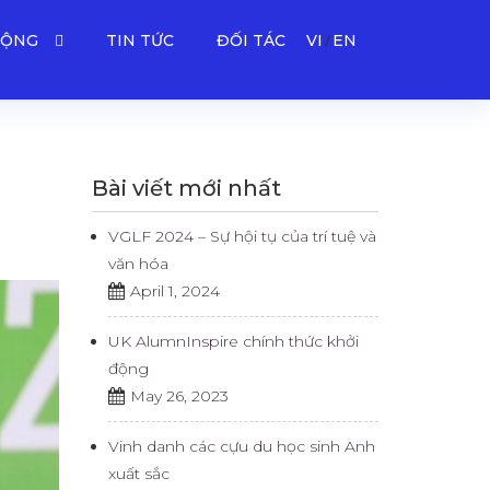
ĐỘNG
TIN TỨC
ĐỐI TÁC
VI
EN
Bài viết mới nhất
VGLF 2024 – Sự hội tụ của trí tuệ và
văn hóa
April 1, 2024
UK AlumnInspire chính thức khởi
động
May 26, 2023
Vinh danh các cựu du học sinh Anh
xuất sắc