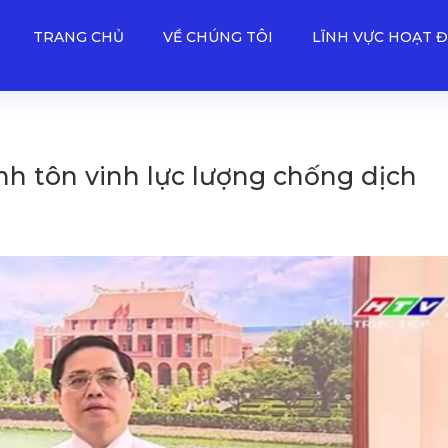
TRANG CHỦ
VỀ CHÚNG TÔI
LĨNH VỰC HOẠT 
h tôn vinh lực lượng chống dịch