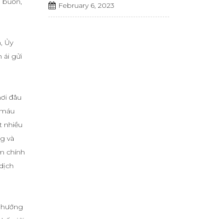
i buồn,
February 6, 2023
, Ủy
 ái gửi
nơi đâu
g máu
t nhiều
ng và
m chính
 dịch
ể hướng