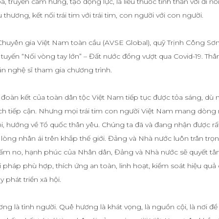
, truyền cảm hứng, tạo động lực, là liều thuốc tinh thần vơi đi nỗ
thương, kết nối trái tim với trái tim, con người với con người.
Chuyên gia Việt Nam toàn cầu (AVSE Global), quỹ Trịnh Công Sơn
yến “Nối vòng tay lớn” – Đất nước đồng vượt qua Covid-19. Thân
văn nghệ sĩ tham gia chương trình.
đoàn kết của toàn dân tộc Việt Nam tiếp tục được tỏa sáng, dù 
cách tiếp cận. Nhưng mọi trái tim con người Việt Nam mang dòn
, hướng về Tổ quốc thân yêu. Chúng ta đã và đang nhận được rấ
lòng nhân ái trên khắp thế giới. Đảng và Nhà nước luôn trân trọ
 ấm no, hạnh phúc của Nhân dân, Đảng và Nhà nước sẽ quyết tâ
giải pháp phù hợp, thích ứng an toàn, linh hoạt, kiểm soát hiệu quả
phát triển xã hội.
 là tình người. Quê hương là khát vọng, là nguồn cội, là nơi đ