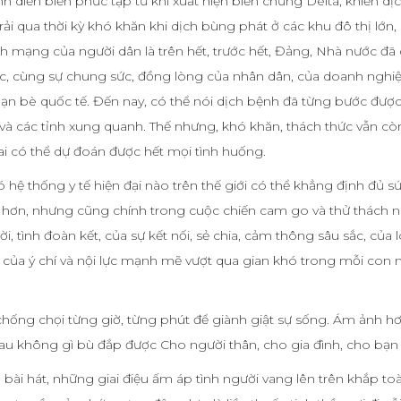
h diễn biến phức tạp từ khi xuất hiện biến chủng Delta, khiến dịc
rải qua thời kỳ khó khăn khi dịch bùng phát ở các khu đô thị lớn,
nh mạng của người dân là trên hết, trước hết, Đảng, Nhà nước đã
, cùng sự chung sức, đồng lòng của nhân dân, của doanh nghiệ
bạn bè quốc tế. Đến nay, có thể nói dịch bệnh đã từng bước đượ
và các tỉnh xung quanh. Thế nhưng, khó khăn, thách thức vẫn cò
ai có thể dự đoán được hết mọi tình huống.
 hệ thống y tế hiện đại nào trên thế giới có thể khẳng định đủ s
 hơn, nhưng cũng chính trong cuộc chiến cam go và thử thách n
 tình đoàn kết, của sự kết nối, sẻ chia, cảm thông sâu sắc, của 
của ý chí và nội lực mạnh mẽ vượt qua gian khó trong mỗi con n
 chống chọi từng giờ, từng phút để giành giật sự sống. Ám ảnh hơ
i đau không gì bù đắp được Cho người thân, cho gia đình, cho bạn
ài hát, những giai điệu ấm áp tình người vang lên trên khắp to