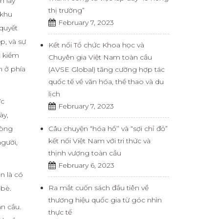
h lây
thị trường”
 khu
February 7, 2023
 quyết
p, và sự
Kết nối Tổ chức Khoa học và
c kiểm
Chuyên gia Việt Nam toàn cầu
n ở phía
(AVSE Global) tăng cường hợp tác
quốc tế về văn hóa, thể thao và du
lịch
ức
February 7, 2023
ày,
Câu chuyện “hóa hổ’’ và “sợi chỉ đỏ”
lòng
kết nối Việt Nam với tri thức và
gười,
thịnh vượng toàn cầu
February 6, 2023
n là có
Ra mắt cuốn sách đầu tiên về
 bè.
thương hiệu quốc gia từ góc nhìn
àn cầu.
thực tế