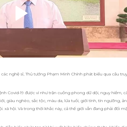
a các nghệ sĩ, Thủ tướng Phạm Minh Chính phát biểu qua cầu tru
 bệnh Covid-19 được ví như trận cuồng phong dữ dội, nguy hiểm, c
ới, giàu nghèo, sắc tộc, màu da, lứa tuổi, giới tính, tín ngưỡng, ả
 xã hội. Và trong thời khắc này, cả thế giới vẫn đang phải đối mặ