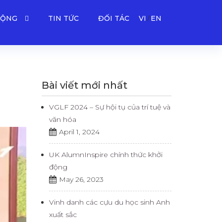
ĐỘNG
TIN TỨC
ĐỐI TÁC
VI
EN
Bài viết mới nhất
VGLF 2024 – Sự hội tụ của trí tuệ và
văn hóa
April 1, 2024
UK AlumnInspire chính thức khởi
động
May 26, 2023
Vinh danh các cựu du học sinh Anh
xuất sắc