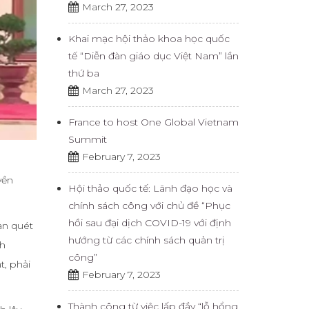
March 27, 2023
Khai mạc hội thảo khoa học quốc
tế “Diễn đàn giáo dục Việt Nam” lần
thứ ba
March 27, 2023
France to host One Global Vietnam
Summit
February 7, 2023
yền
Hội thảo quốc tế: Lãnh đạo học và
chính sách công với chủ đề “Phục
hồi sau đại dịch COVID-19 với định
àn quét
hướng từ các chính sách quản trị
nh
công”
t, phải
February 7, 2023
Thành công từ việc lấp đầy “lỗ hổng