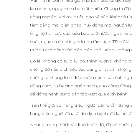
Hành trình còn nhiều gian nan, ở nước ta, dịch bện
lan nhanh, nguy hiểm hơn rất nhiều. Chúng ta đã t
công nghiệp. Với mục tiêu bảo vệ sức. khỏe và tí
tâm bằng mọi biện pháp, huy động mọi nguồn lực
ủng hộ tích cực của kiều bào ta ở nước ngoài và 
soát, ngay cả ở những nơi như tâm dịch TP HCM, 
trước. Dịch bệnh vẫn diễn biến khó lường, không 
Có lẽ, không có sự giàu có, thịnh vượng, không có
chống đỡ nếu dịch tiếp tục bùng phát trầm trọng
chúng ta chứng kiến được sức mạnh của tình người,
dũng cảm, sự hy sinh quên mình, cho cộng đồng, 
để đồng hành cùng dân tộc vượt qua dịch bệnh.
Trên thế giới có hàng triệu người bệnh, vẫn đang
hàng triệu người đã ra đi do dịch bệnh, để lại nỗ
Nhưng trong thời khắc khó khăn đó, đã có những b