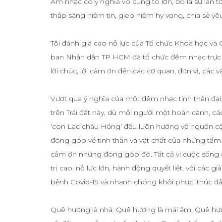
Âm nhạc có ý nghĩa vô cùng to lớn, đó là sự lan tỏa
thắp sáng niềm tin, gieo niềm hy vọng, chia sẻ yêu 
Tôi đánh giá cao nỗ lực của Tổ chức Khoa học và 
ban Nhân dân TP HCM đã tổ chức đêm nhạc trực tu
lời chúc, lời cảm ơn đến các cơ quan, đơn vị, các 
Vượt qua ý nghĩa của một đêm nhạc tinh thần đại 
trên Trái đất này, dù mỗi người một hoàn cảnh, 
‘con Lạc cháu Hồng’ đều luôn hướng về nguồn cội
đóng góp về tinh thần và vật chất của những tấm 
cảm ơn những đóng góp đó. Tất cả vì cuộc sống
trị cao, nỗ lưc lớn, hành động quyết liệt, với các 
bệnh Covid-19 và nhanh chóng khôi phục, thúc đẩy 
Quê hương là nhà. Quê hương là mái ấm. Quê hương